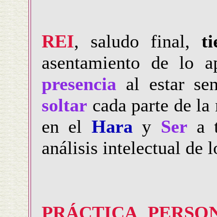
REI
, saludo final,
t
asentamiento de lo a
presencia
al estar se
soltar
cada parte de l
en el
Hara
y
Ser
a t
análisis intelectual de l
PRÁCTICA PERSO