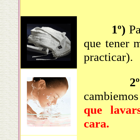
1º)
Pa
que tener
practicar).
2º
cambiemos p
que lavar
cara.