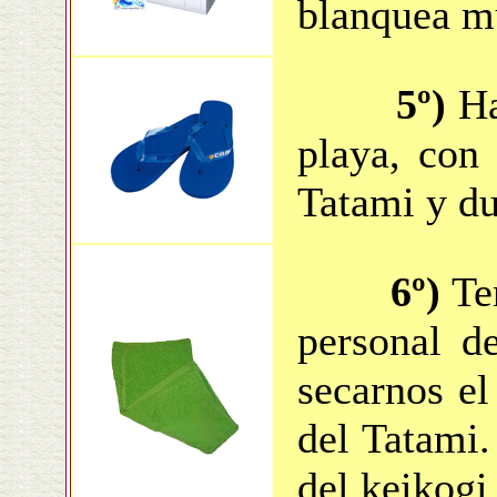
blanquea m
5º)
Ha
playa, con
Tatami y duc
6º)
Te
personal d
secarnos el
del Tatami.
del keikogi