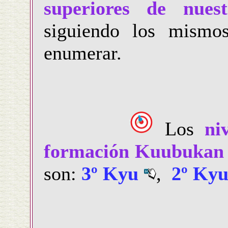
superiores de nue
siguiendo los mismo
enumerar.
Los
ni
formación Kuubukan
son:
3º Kyu
,
2º Ky