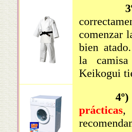
3
correctam
comenzar la
bien atado
la camisa
Keikogui ti
4º)
prácticas
,
recomendam