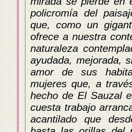
mirada se pierde en e
policromía del paisa
que, como un gigant
ofrece a nuestra cont
naturaleza contempl
ayudada, mejorada, si
amor de sus habit
mujeres que, a travé
hecho de El Sauzal es
cuesta trabajo arranc
acantilado que desd
hasta las orillas del