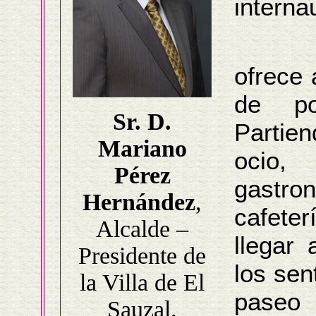
interna
El mu
ofrece 
de pos
Sr. D.
Partien
Mariano
ocio,
Pérez
gastron
Hernández
,
cafete
Alcalde –
llegar
Presidente de
los sen
la Villa de El
paseo
Sauzal.