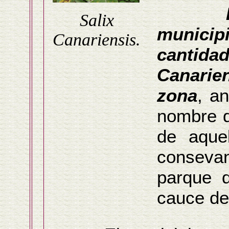
Salix
munici
Canariensis.
cantid
Canarie
zona
, a
nombre d
de aque
consevan
parque 
cauce de