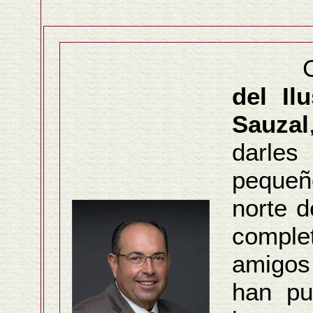
Co
del Il
Sauzal
darle
pequeñ
norte d
compl
amig
han pu