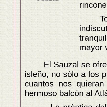
rincone
Todo e
indis
tranqu
mayor v
El Sauzal se ofrece
isleño, no sólo a los 
cuantos nos quieran v
hermoso balcón al Atlá
La práctica del d