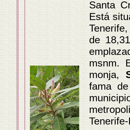
Santa Cr
Está situ
Tenerife
de 18,31
emplaza
msnm. E
monja,
fama de 
municip
metropo
Tenerife